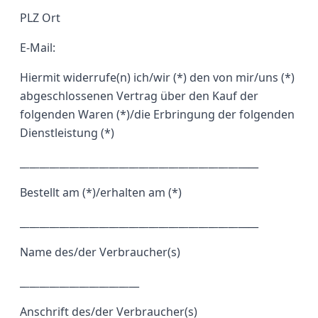
PLZ Ort
E-Mail:
Hiermit widerrufe(n) ich/wir (*) den von mir/uns (*)
abgeschlossenen Vertrag über den Kauf der
folgenden Waren (*)/die Erbringung der folgenden
Dienstleistung (*)
_
_
_
_
_
_
_
_
_
_
_
_
_
_
_
_
_
_
_
_
_
_
_
_
_
_
_
_
_
_
_
_
_
_
_
_
_
_
_
_
_
_
_
_
____
Bestellt am (*)/erhalten am (*)
_
_
_
_
_
_
_
_
_
_
_
_
_
_
_
_
_
_
_
_
_
_
_
_
_
_
_
_
_
_
_
_
_
_
_
_
_
_
_
_
_
_
_
_
____
Name des/der Verbraucher(s)
_
_
_
_
_
_
_
_
_
_
_
_
_
_
_
_
_
_
_
_
_
_
__
Anschrift des/der Verbraucher(s)