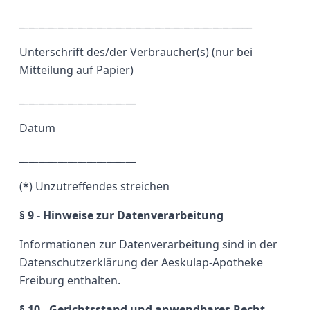
_
_
_
_
_
_
_
_
_
_
_
_
_
_
_
_
_
_
_
_
_
_
_
_
_
_
_
_
_
_
_
_
_
_
_
_
_
_
_
_
_
_
_
_
____
Unterschrift des/der Verbraucher(s) (nur bei
Mitteilung auf Papier)
_
_
_
_
_
_
_
_
_
_
_
_
_
_
_
_
_
_
_
_
_
_
__
Datum
_
_
_
_
_
_
_
_
_
_
_
_
_
_
_
_
_
_
_
_
_
_
__
(*) Unzutreffendes streichen
§ 9 - Hinweise zur Datenverarbeitung
Informationen zur Datenverarbeitung sind in der
Datenschutzerklärung der Aeskulap-Apotheke
Freiburg enthalten.
§ 10 - Gerichtsstand und anwendbares Recht